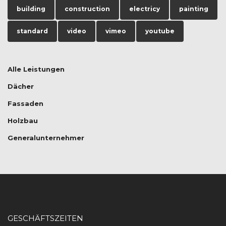
building
construction
electricy
painting
standard
video
vimeo
youtube
Alle Leistungen
Dächer
Fassaden
Holzbau
Generalunternehmer
GESCHÄFTSZEITEN