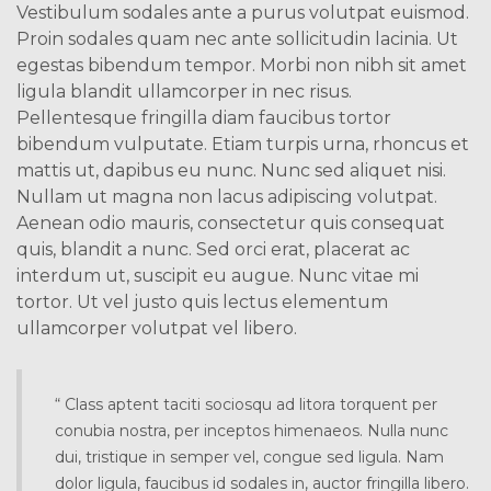
Vestibulum sodales ante a purus volutpat euismod.
Proin sodales quam nec ante sollicitudin lacinia. Ut
egestas bibendum tempor. Morbi non nibh sit amet
ligula blandit ullamcorper in nec risus.
Pellentesque fringilla diam faucibus tortor
bibendum vulputate. Etiam turpis urna, rhoncus et
mattis ut, dapibus eu nunc. Nunc sed aliquet nisi.
Nullam ut magna non lacus adipiscing volutpat.
Aenean odio mauris, consectetur quis consequat
quis, blandit a nunc. Sed orci erat, placerat ac
interdum ut, suscipit eu augue. Nunc vitae mi
tortor. Ut vel justo quis lectus elementum
ullamcorper volutpat vel libero.
“ Class aptent taciti sociosqu ad litora torquent per
conubia nostra, per inceptos himenaeos. Nulla nunc
dui, tristique in semper vel, congue sed ligula. Nam
dolor ligula, faucibus id sodales in, auctor fringilla libero.