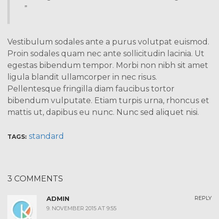
”
Vestibulum sodales ante a purus volutpat euismod.
Proin sodales quam nec ante sollicitudin lacinia. Ut
egestas bibendum tempor. Morbi non nibh sit amet
ligula blandit ullamcorper in nec risus.
Pellentesque fringilla diam faucibus tortor
bibendum vulputate. Etiam turpis urna, rhoncus et
mattis ut, dapibus eu nunc. Nunc sed aliquet nisi.
standard
TAGS:
3 COMMENTS
ADMIN
REPLY
9. NOVEMBER 2015 AT 9:55